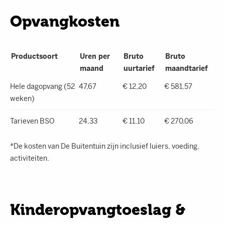
Opvangkosten
Productsoort
Uren per
Bruto
Bruto
maand
uurtarief
maandtarief
Hele dagopvang (52
47,67
€ 12,20
€ 581,57
weken)
Tarieven BSO
24,33
€ 11,10
€ 270,06
*De kosten van De Buitentuin zijn inclusief luiers, voeding,
activiteiten.
Kinderopvangtoeslag &